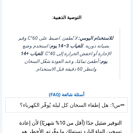
التوصية الذهبية:
للاستخدام اليومي:
لا تُطفئ. اضبط على 60°C وقم
بصيانة دورية.
للغياب 3–14 يوم:
استخدم وضع
الإجازة أو اخفض الحرارة إلى 40°C.
للغياب +14
يوم:
أطفئ تمامًا، وعند العودة شغّل السخان
وانتظر 60 دقيقة قبل الاستخدام.
أسئلة شائعة (FAQ)
س1: هل إطفاء السخان كل ليلة يُوفّر الكهرباء؟
التوفير ضئيل جدًا (أقل من 10% شهريًا) لأن إعادة
تسخين الماء البارد تستهلك ما وفّرته. الأخطر هو