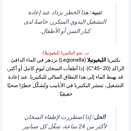
تنبيه:
هذا الخطر يزداد عند إعادة
التشغيل اليدوي المتكرر، خاصةً لدى
كبار السن أو الأطفال.
ب. نمو البكتيريا (ليغيونيلا)
بكتيريا
الليغيونيلا
(Legionella) تزدهر في الماء الدافئ
الراكد (20–45°C). إذا أطفأت السخان ليومٍ كامل أو أكثر،
قد يهبط الماء إلى هذا النطاق المثالي للبكتيريا. عند إعادة
التشغيل، تنتشر البكتيريا في الأنابيب وتُشكّل خطرًا صحيًا
حقيقيًا.
الحل:
إذا اضطررت لإطفاء السخان
لأكثر من 24 ساعة، شغّل كل صنابير