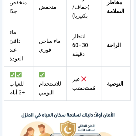
مخاطر
منخفض
(جفاف/
منخفض
السلامة
جدًا
بكتيريا)
ماء
انتظار
ماء ساخن
دافئ
الراحة
30–60
فوري
عند
دقيقة
العودة
غير
التوصية
للاستخدام
للغياب
مُستحسَب
اليومي
+3 أيام