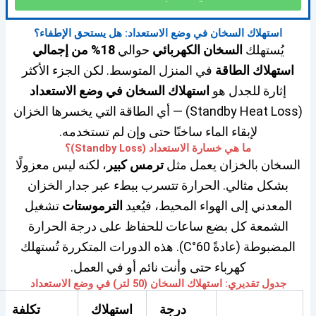
استهلاك السخان في وضع الاستعداد: هل يستحق الإطفاء؟
يُستهلك
السخان الكهربائي
حوالي
18% من إجمالي
استهلاك الطاقة
في المنزل المتوسط. لكن الجزء الأكثر
إثارة للجدل هو
استهلاك السخان في وضع الاستعداد
(Standby Heat Loss) — أي الطاقة التي يخسرها الخزان
لإبقاء الماء ساخنًا حتى وإن لم تستخدمه.
ما هي خسارة الاستعداد (Standby Loss)؟
السخان بالخزان يعمل مثل
ترمس كبير
، لكنه ليس معزولًا
بشكل مثالي. الحرارة تتسرب ببطء عبر جدار الخزان
المعدني إلى الهواء المحيط، فيُعيد
الترموستات
تشغيل
الشمعة كل بضع ساعات للحفاظ على درجة الحرارة
المضبوطة (عادةً 60°C). هذه الدورات المتكررة تُستهلك
كهرباء حتى وأنت نائم أو في العمل.
جدول تقديري: استهلاك السخان (50 لتر) في وضع الاستعداد
درجة
استهلاك
تكلفة