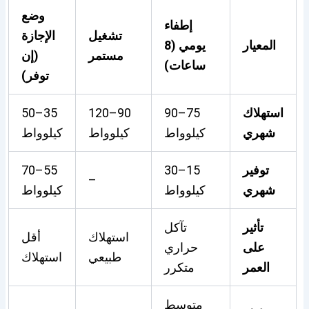
وضع
إطفاء
تشغيل
الإجازة
المعيار
يومي (8
مستمر
(إن
ساعات)
توفر)
استهلاك
75–90
90–120
35–50
شهري
كيلوواط
كيلوواط
كيلوواط
توفير
15–30
55–70
–
شهري
كيلوواط
كيلوواط
تأثير
تآكل
استهلاك
أقل
على
حراري
طبيعي
استهلاك
العمر
متكرر
متوسط