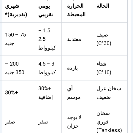
الحالة
الحرارة
يومي
شهري
المحيطة
تقريبي
(تقديرية)*
1.5 –
صيف
75 – 150
معتدلة
2.5
(30°C)
جنيه
كيلوواط
شتاء
3 – 4.5
200 –
باردة
(10°C)
كيلوواط
350 جنيه
سخان عزل
أي
+30%
+30%
ضعيف
موسم
إضافية
سخان
لا يوجد
فوري
صفر
صفر
خزان
(Tankless)