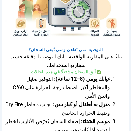
التوصية: متى تُطفئ ومتى تُبقي السخان؟
بناءً على المقارنة الواقعية، إليك التوصية الدقيقة حسب
سيناريو استخدامك:
أبقِ السخان مشتعلًا في هذه الحالات:
غيابك يومي (8–12 ساعة):
التوفير ضئيل
والمخاطر أكبر. اضبط درجة الحرارة على 60°C
وانسَ الأمر.
منزل به أطفال أو كبار سن:
تجنب مخاطر Dry Fire
وضبط الحرارة الخاطئ.
موسم الشتاء:
إطفاء السخان يُعرّض الأنابيب لخطر
التجمد إذا كانت غير معزولة.