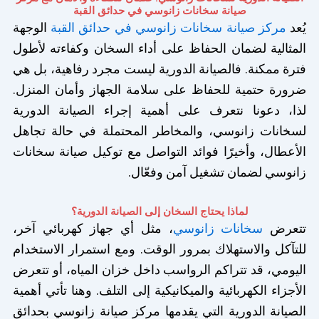
صيانة سخانات زانوسي في حدائق القبة
يُعد
مركز صيانة سخانات زانوسي في حدائق القبة
الوجهة
المثالية لضمان الحفاظ على أداء السخان وكفاءته لأطول
فترة ممكنة. فالصيانة الدورية ليست مجرد رفاهية، بل هي
ضرورة حتمية للحفاظ على سلامة الجهاز وأمان المنزل.
لذا، دعونا نتعرف على أهمية إجراء الصيانة الدورية
لسخانات زانوسي، والمخاطر المحتملة في حالة تجاهل
الأعطال، وأخيرًا فوائد التواصل مع توكيل صيانة سخانات
زانوسي لضمان تشغيل آمن وفعّال.
لماذا يحتاج السخان إلى الصيانة الدورية؟
تتعرض
سخانات زانوسي
، مثل أي جهاز كهربائي آخر،
للتآكل والاستهلاك بمرور الوقت. ومع استمرار الاستخدام
اليومي، قد تتراكم الرواسب داخل خزان المياه، أو تتعرض
الأجزاء الكهربائية والميكانيكية إلى التلف. وهنا تأتي أهمية
الصيانة الدورية التي يقدمها مركز صيانة زانوسي بحدائق