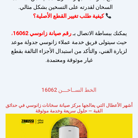
السخان لقدرته على التسخين بشكل مثالي.
كيفية طلب تغيير القطع الأصلية؟
يمكنك ببساطة الاتصال بـ
رقم صيانة زانوسي 16062
،
حيث سيتولى فريق خدمة عملاء زانوسي جدولة موعد
لزيارة الفني، والتأكد من استبدال الأجزاء التالفة بقطع
غيار موثوقة ومعتمدة.
الخط الســاخـــن 16062
أشهر الأعطال التي يعالجها مركز صيانة سخانات زانوسي في حدائق
القبة — حلول سريعة وخدمة موثوقة