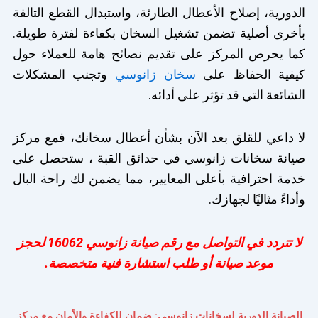
الدورية، إصلاح الأعطال الطارئة، واستبدال القطع التالفة
بأخرى أصلية تضمن تشغيل السخان بكفاءة لفترة طويلة.
كما يحرص المركز على تقديم نصائح هامة للعملاء حول
كيفية الحفاظ على
سخان زانوسي
وتجنب المشكلات
الشائعة التي قد تؤثر على أدائه.
لا داعي للقلق بعد الآن بشأن أعطال سخانك، فمع مركز
صيانة سخانات زانوسي في حدائق القبة ، ستحصل على
خدمة احترافية بأعلى المعايير، مما يضمن لك راحة البال
وأداءً مثاليًا لجهازك.
لا تتردد في التواصل مع رقم صيانة زانوسي 16062 لحجز
موعد صيانة أو طلب استشارة فنية متخصصة.
الصيانة الدورية لسخانات زانوسي: ضمان للكفاءة والأمان مع مركز