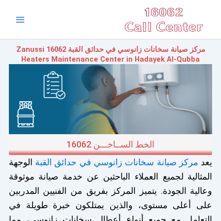
خطي
Main
لى
Menu
لمحتوى
مركز صيانة سخانات زانوسي في حدائق القبة 16062 Zanussi
Heaters Maintenance Center in Hadayek Al-Qubba
الخط الســاخـــن 16062
يعد
مركز صيانة سخانات زانوسي في حدائق القبة
الوجهة
المثالية لجميع العملاء الباحثين عن خدمة صيانة موثوقة
وعالية الجودة. يتميز المركز بفريق من الفنيين المدربين
على أعلى مستوى، والذين يمتلكون خبرة طويلة في
التعامل مع جميع أنواع أعطال سخانات زانوسي، مما