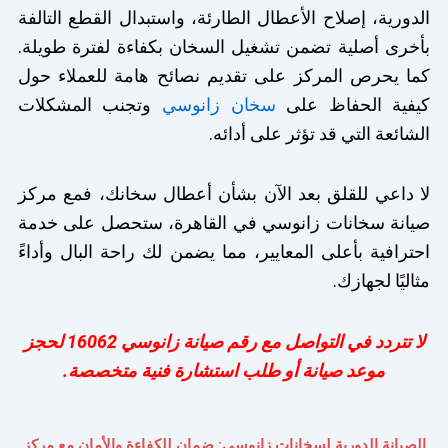
الدورية، إصلاح الأعطال الطارئة، واستبدال القطع التالفة
بأخرى أصلية تضمن تشغيل السخان بكفاءة لفترة طويلة.
كما يحرص المركز على تقديم نصائح هامة للعملاء حول
كيفية الحفاظ على
سخان زانوسي
وتجنب المشكلات
الشائعة التي قد تؤثر على أدائه.
لا داعي للقلق بعد الآن بشأن أعطال سخانك، فمع مركز
صيانة سخانات زانوسي في القاهرة، ستحصل على خدمة
احترافية بأعلى المعايير، مما يضمن لك راحة البال وأداءً
مثاليًا لجهازك.
لا تتردد في التواصل مع رقم صيانة زانوسي 16062 لحجز
موعد صيانة أو طلب استشارة فنية متخصصة.
الصيانة الدورية لسخانات زانوسي: ضمان للكفاءة والأمان مع مركز