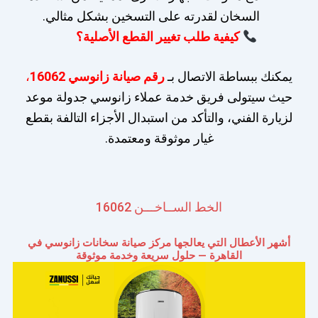
السخان لقدرته على التسخين بشكل مثالي.
كيفية طلب تغيير القطع الأصلية؟
يمكنك ببساطة الاتصال بـ
رقم صيانة زانوسي 16062
،
حيث سيتولى فريق خدمة عملاء زانوسي جدولة موعد
لزيارة الفني، والتأكد من استبدال الأجزاء التالفة بقطع
غيار موثوقة ومعتمدة.
الخط الســاخـــن 16062
أشهر الأعطال التي يعالجها مركز صيانة سخانات زانوسي في
القاهرة — حلول سريعة وخدمة موثوقة