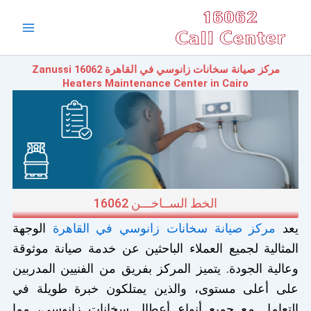
خطي
Main
لى
Menu
لمحتوى
مركز صيانة سخانات زانوسي في القاهرة 16062 Zanussi
Heaters Maintenance Center in Cairo
الخط الســاخـــن 16062
يعد
مركز صيانة سخانات زانوسي في القاهرة
الوجهة
المثالية لجميع العملاء الباحثين عن خدمة صيانة موثوقة
وعالية الجودة. يتميز المركز بفريق من الفنيين المدربين
على أعلى مستوى، والذين يمتلكون خبرة طويلة في
التعامل مع جميع أنواع أعطال سخانات زانوسي، مما