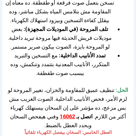
تسخن بتعمل صوت فرقعة أو طقطقة. ده معناه إن
المقاومة مش بتلامس المياه بشكل مباشر، وده
بيقلل كفاءة التسخين وبيزود استهلاك الكهرباء.
تلف المروحة (في الموديلات المجهزة):
بعض
موديلات فريش الحديثة فيها مروحة تبريد داخلية.
لو المروحة بايزة، الصوت بيكون صرير مستمر.
تمدد الأنابيب الداخلية:
مع التسخين والتبريد
المتكرر، الأنابيب المعدنية بتتمدد وتنكمش، وده
بيسبب صوت طقطقة.
الحل:
تنظيف عميق للمقاومة والخزان، تغيير المروحة لو
لزم الأمر، فحص الأنابيب الداخلية. الصوت الغريب مش
بس مزعج، ده مؤشر على إن السخان بيستهلك كهرباء
أكتر من اللازم.
اتصل بـ
16062
وفني هيفحص السخان
ويحدد العطل بالضبط.
العطل الخامس: السخان بيفصل الكهرباء تلقائياً