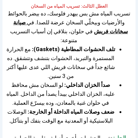
العطل الثالث: تسريب المياه من السخان
تسريب المياه مش بس بيهدر فلوسك، ده بيضر بالحوائط
والأرضيات وبيخلّي السخان عرضة للصدا. في
صيانة
سخانات فريش
في حلوان، بنلاقي إن أسباب التسريب
متنوعة:
تلف الحشوات المطاطية (Gaskets):
مع الحرارة
المستمرة والتبريد، الحشوات بتنشف وتتشقق. ده
شائع جداً في سخانات فريش اللي عدى عليها أكتر
من 3 سنين.
صدأ الخزان الداخلي:
لو السخان مش محافظ
عليه، الخزان الداخلي بيبدأ يصدأ من الداخل. المياه
في حلوان غنية بالمعادن، وده بيسرّع العملية.
ضعف وصلات المياه الداخلة أو الخارجة:
الوصلات
البلاستيكية أو المعدنية مع الوقت بتفك أو بتتآكل.
الحل:
تغيير الحشوات بأخرى أصلية مقاومة للحرارة،