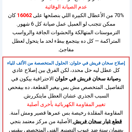
عدم الصيانة الوقائية
70% من الأعطال الكبيرة اللي بنصلحها على
16062
كان
ممكن تتجنب لو العميل عمل صيانة كل 6 شهور.
الترموستات المتهالكة والحشوات الجافة والرواسب
المتراكمة — كل ده بيتجمع ببطء لحد ما يتحول لعطل
مفاجئ.
إصلاح سخان فريش في حلوان: الحلول المتخصصة من الألف للياء
كل عطل ليه حل محدد، لكن الفرق بين إصلاح عادي
و
صيانة سخان فريش في حلوان
الاحترافية بيكون في
التفاصيل. المتخصص مش بس بيغير القطعة، ده بيفحص
السبب الجذري عشان العطل مايتكررش.
تغيير المقاومة الكهربائية بأخرى أصلية
المقاومة المقلدة رخيصة بس عمرها قصير ومش آمنة.
قطع غيار سخان فريش
الأصلية من مركز معتمد بتجي
بضمان سنة ضد عيوب التصنيع. الفني المتخصص بيقيس