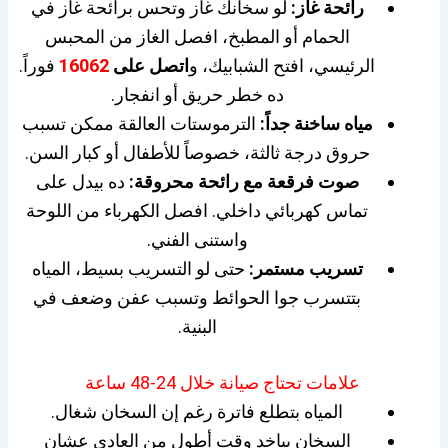
رائحة غاز:
لو سخانك غاز وتحس برائحة غاز في
الحمام أو المطبخ، افصل الغاز من المحبس
الرئيسي، افتح الشبابيك، و
اتصل على
16062
فوراً.
ده خطر حريق أو انفجار.
مياه ساخنة جداً:
الترموستات العالقة ممكن تسبب
حروق درجة ثالثة، خصوصاً للأطفال أو كبار السن.
صوت فرقعة مع رائحة محروقة:
ده بيدل على
تماس كهربائي داخلي. افصل الكهرباء من اللوحة
واستنى الفني.
تسريب مستمر:
حتى لو التسريب بسيط، المياه
بتتسرب جوا الحوائط وتسبب عفن وضعف في
البنية.
علامات تحتاج صيانة خلال 24-48 ساعة
المياه بتطلع فاترة رغم إن السخان شغال.
السخان بياخد وقت أطول من العادي عشان