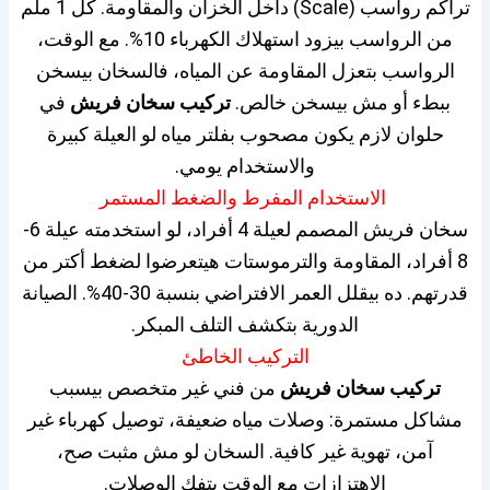
تراكم رواسب (Scale) داخل الخزان والمقاومة. كل 1 ملم
من الرواسب بيزود استهلاك الكهرباء 10%. مع الوقت،
الرواسب بتعزل المقاومة عن المياه، فالسخان بيسخن
ببطء أو مش بيسخن خالص.
تركيب سخان فريش
في
حلوان لازم يكون مصحوب بفلتر مياه لو العيلة كبيرة
والاستخدام يومي.
الاستخدام المفرط والضغط المستمر
سخان فريش المصمم لعيلة 4 أفراد، لو استخدمته عيلة 6-
8 أفراد، المقاومة والترموستات هيتعرضوا لضغط أكتر من
قدرتهم. ده بيقلل العمر الافتراضي بنسبة 30-40%. الصيانة
الدورية بتكشف التلف المبكر.
التركيب الخاطئ
تركيب سخان فريش
من فني غير متخصص بيسبب
مشاكل مستمرة: وصلات مياه ضعيفة، توصيل كهرباء غير
آمن، تهوية غير كافية. السخان لو مش مثبت صح،
الاهتزازات مع الوقت بتفك الوصلات.