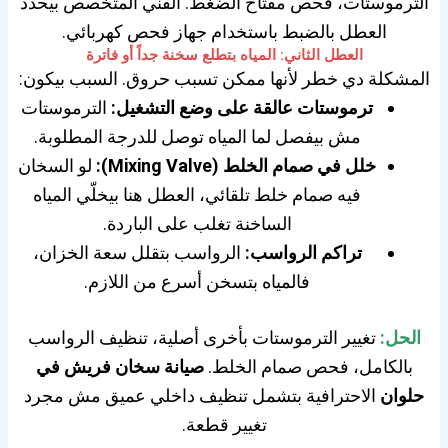
الترموستات، فحص مفتاح الضغط. الفني المتخصص بيحدد
العطل بالضبط باستخدام جهاز فحص كهربائي.
العطل الثاني: المياه بتطلع سخنة جداً أو فاترة
المشكلة دي خطر لأنها ممكن تسبب حروق. السبب بيكون:
ترموستات عالقة على وضع التشغيل:
الترموستات
مش بيفصل لما المياه توصل للدرجة المطلوبة.
خلل في صمام الخلط (Mixing Valve):
لو السخان
فيه صمام خلط تلقائي، العطل هنا بيخلّي المياه
الساخنة تغلب على الباردة.
تراكم الرواسب:
الرواسب بتقلل سعة الخزان،
فالمياه بتسخن أسرع من اللازم.
الحل:
تغيير الترموستات بأخرى أصلية، تنظيف الرواسب
بالكامل، فحص صمام الخلط.
صيانة سخان فريش في
حلوان
الاحترافية بتشمل تنظيف داخلي عميق مش مجرد
تغيير قطعة.