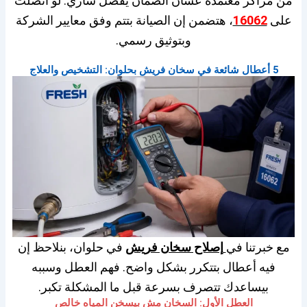
من مراكز معتمدة عشان الضمان يفضل ساري. لو اتصلت
على
16062
، هتضمن إن الصيانة بتتم وفق معايير الشركة
وبتوثيق رسمي.
5 أعطال شائعة في سخان فريش بحلوان: التشخيص والعلاج
مع خبرتنا في
إصلاح سخان فريش
في حلوان، بنلاحظ إن
فيه أعطال بتتكرر بشكل واضح. فهم العطل وسببه
بيساعدك تتصرف بسرعة قبل ما المشكلة تكبر.
العطل الأول: السخان مش بيسخن المياه خالص