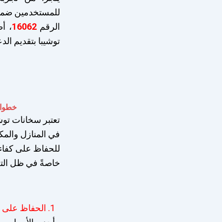
للمستخدمين ضمان
الرقم
16062
، أ
توشيبا بتقديم الدع
خطوات
تعتبر سخانات توش
في المنازل والمك
للحفاظ على كفاءت
خاصةً في ظل التحد
1. الحفاظ على الكفاءة والأداء