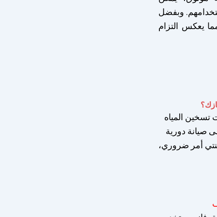
تخدامهم. وبفضل
ا يعكس التزام
ازك؟
ت تسخين المياه
ى صيانة دورية
تي أمر ضروري،