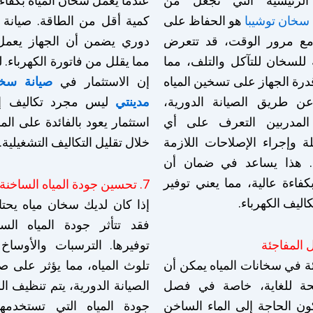
الرئيسية التي تجعل من
عندما يعمل سخان المياه بكفاء
 سخان توشيبا
هو الحفاظ على
كمية أقل من الطاقة. صيانة
. مع مرور الوقت، قد تتعرض
دوري يضمن أن الجهاز يعمل ب
ة للسخان للتآكل والتلف، مما
مما يقلل من فاتورة الكهرباء. 
قدرة الجهاز على تسخين المياه
إن الاستثمار في
صيانة سخا
ن طريق الصيانة الدورية،
مدينتي
ليس مجرد تكاليف إ
 المدربين التعرف على أي
استثمار يعود بالفائدة على ا
 وإجراء الإصلاحات اللازمة
خلال تقليل التكاليف التشغيلية.
م. هذا يساعد في ضمان أن
فاءة عالية، مما يعني توفير
7. تحسين جودة المياه الساخنة
اليف الكهرباء.
إذا كان لديك سخان مياه يحتا
فقد تتأثر جودة المياه السا
توفيرها. الترسبات والأوساخ
ة في سخانات المياه يمكن أن
تلوث المياه، مما يؤثر على 
حة للغاية، خاصة في فصل
الصيانة الدورية، يتم تنظيف 
ون الحاجة إلى الماء الساخن
جودة المياه التي تستخدمه