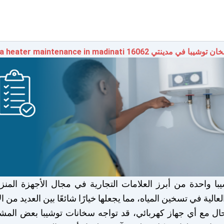
ي مدينتي 16062 Toshiba heater maintenance in madinati
با واحدة من أبرز العلامات التجارية في مجال الأجهزة المنز
لعالية في تسخين المياه، مما يجعلها خيارًا شائعًا بين العديد من 
ال مع أي جهاز كهربائي، قد تواجه سخانات توشيبا بعض المشك