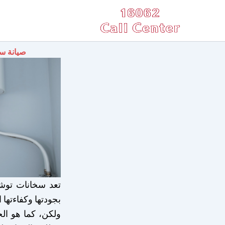
خطي
لى
لمحتوى
صيانة سخان توشيبا ف
تعد سخانات توشي
بجودتها وكفاءتها ا
ولكن، كما هو الح