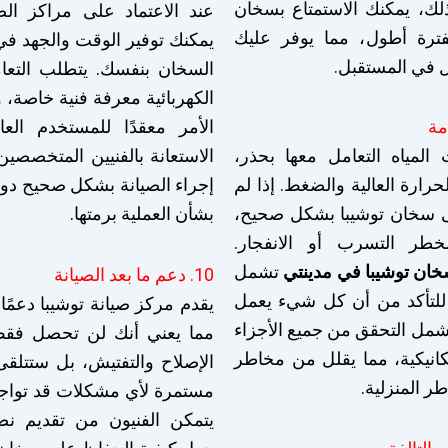
ذلك، يمكنك الاستمتاع بسخان
عند الاعتماد على مراكز الصي
فترة أطول، مما يوفر عليك
يمكنك توفير الوقت والجهد في
ل في المستقبل.
السخان بنفسك. يتطلب التعام
الكهربائية معرفة فنية خاصة،
الأمر معقدًا للمستخدم الع
المياه التعامل معها بحذر،
الاستعانة بالفنيين المتخصصي
حرارة العالية والضغط. إذا لم
إجراء الصيانة بشكل صحيح دون
ى سخان توشيبا بشكل صحيح،
بشأن العملية برمتها.
طر التسرب أو الانفجار.
خان توشيبا في مدينتي
تشمل
10. دعم ما بعد الصيانة
لتأكد من أن كل شيء يعمل
يقدم مركز صيانة توشيبا دعمًا 
يشمل التحقق من جميع الأجزاء
مما يعني أنك لن تحصل فق
يكانيكية، مما يقلل من مخاطر
الإصلاح والتفتيش، بل ستتلقى
ر المنزلية.
مستمرة لأي مشكلات قد تواجهه
يتمكن الفنيون من تقديم نص