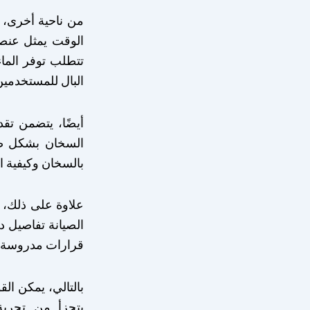
من ناحية أخرى، ف
الوقت يمثل عنصر
تتطلب توفر الما
البال للمستخدمين
أيضًا، يتضمن ت
السخان بشكل صحي
بالسخان وكيفية ا
علاوة على ذلك، ت
الصيانة تفاصيل د
قرارات مدروسة د
بالتالي، يمكن ال
يتجزأ من تجربة