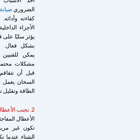
أحد الأسباب 
الضروري
صيانة
كفاءته وأدائه
الأجزاء الداخلي
يؤثر سلبًا على 
بشكل فعال. ع
يمكن للفنيين
مشكلات محتملة
قبل أن تتفاق
السخان يعمل بك
الطاقة وتقليل تك
2. تجنب الأعطال المفاجئة
الأعطال المفاجئ
تكون غير مري
الشتاء عندما تك