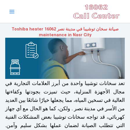
خطي
Main
لى
Menu
لمحتوى
صيانة سخان توشيبا في مدينة نصر 16062 Toshiba heater
maintenance in Nasr City
تعد سخانات توشيبا واحدة من أبرز العلامات التجارية في
مجال الأجهزة المنزلية، حيث تميزت بجودتها وكفاءتها
العالية في تسخين المياه، مما يجعلها خيارًا شائعًا بين العديد
من الأسر في مدينة نصر . ولكن، كما هو الحال مع أي جهاز
كهربائي، قد تواجه سخانات توشيبا بعض المشكلات الفنية
التي تتطلب الصيانة لضمان عملها بشكل سليم وآمن.