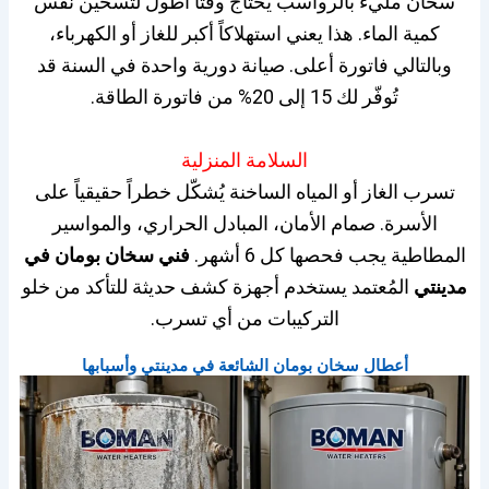
سخان مليء بالرواسب يحتاج وقتاً أطول لتسخين نفس
كمية الماء. هذا يعني استهلاكاً أكبر للغاز أو الكهرباء،
وبالتالي فاتورة أعلى. صيانة دورية واحدة في السنة قد
تُوفّر لك 15 إلى 20% من فاتورة الطاقة.
السلامة المنزلية
تسرب الغاز أو المياه الساخنة يُشكّل خطراً حقيقياً على
الأسرة. صمام الأمان، المبادل الحراري، والمواسير
المطاطية يجب فحصها كل 6 أشهر.
فني سخان بومان في
مدينتي
المُعتمد يستخدم أجهزة كشف حديثة للتأكد من خلو
التركيبات من أي تسرب.
أعطال سخان بومان الشائعة في مدينتي وأسبابها