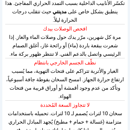
تكسّر الأنابيب الداخلية بسبب التمدد الحراري المفاجئ. هذا
ينطبق بشكل خاص على
مدينتي
حيث تتقلب درجات
الحرارة ليلاً.
افحص الوصلات بيدك
مرة كل شهرين، مرّر يدك حول وصلات الماء والغاز. إذا
شعرت ببقعة باردة (ماء) أو رائحة غاز، أغلق الصمام
الرئيسي واتصل بالدعم الفني. لا تنتظر ظهور بركة ماء.
نظّف الجسم الخارجي بانتظام
الغبار والأتربة تتراكم على فتحات التهوية، مما يُسبب
ارتفاع حرارة الجهاز. امسح السخان بفوطة جافة أسبوعياً،
وتأكد من عدم وجود أقمشة أو أوراق قريبة من فتحات
الهواء.
لا تتجاوز السعة المُحددة
سخان 10 لترات يُصمم لـ 10 لترات. تحميله باستخدامات
متزامنة (غسالة + حمام + مطبخ) يُجهد المبادل الحراري