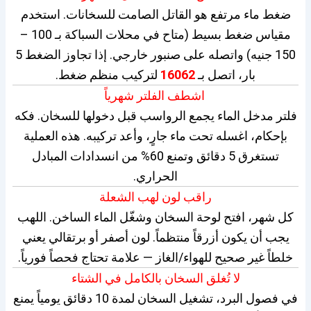
ضغط ماء مرتفع هو القاتل الصامت للسخانات. استخدم
مقياس ضغط بسيط (متاح في محلات السباكة بـ 100 –
150 جنيه) واتصله على صنبور خارجي. إذا تجاوز الضغط 5
بار، اتصل بـ
16062
لتركيب منظم ضغط.
اشطف الفلتر شهرياً
فلتر مدخل الماء يجمع الرواسب قبل دخولها للسخان. فكه
بإحكام، اغسله تحت ماء جارٍ، وأعد تركيبه. هذه العملية
تستغرق 5 دقائق وتمنع 60% من انسدادات المبادل
الحراري.
راقب لون لهب الشعلة
كل شهر، افتح لوحة السخان وشغّل الماء الساخن. اللهب
يجب أن يكون أزرقاً منتظماً. لون أصفر أو برتقالي يعني
خلطاً غير صحيح للهواء/الغاز — علامة تحتاج فحصاً فورياً.
لا تُغلق السخان بالكامل في الشتاء
في فصول البرد، تشغيل السخان لمدة 10 دقائق يومياً يمنع