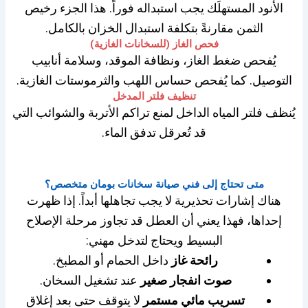
الأنود المستهلَك يجب استبداله فوراً. هذا الجزء رخيص
الثمن مقارنةً بتكلفة استبدال الخزان بالكامل.
فحص الغاز (للسخانات الغازية)
يُفحص ضغط الغاز، ونظافة الموقد، وسلامة أنابيب
التوصيل. كما يُفحص حساس اللهب والثرموستات الغازية.
تنظيف فلتر المدخل
يُنظف فلتر المياه الداخل لمنع تراكم الأتربة والشوائب التي
قد تُعرقل تدفق الماء.
متى تحتاج إلى فني صيانة سخانات بومان متخصص؟
هناك إشارات تحذيرية لا يجب تجاهلها أبداً. إذا ظهرت
إحداها، فهذا يعني أن العطل قد تجاوز مرحلة الإصلاح
البسيط ويحتاج لتدخل مهني:
رائحة غاز
داخل الحمام أو المطبخ.
صوت انفجار صغير
عند تشغيل السخان.
تسريب مائي مستمر
لا يتوقف حتى بعد إغلاق