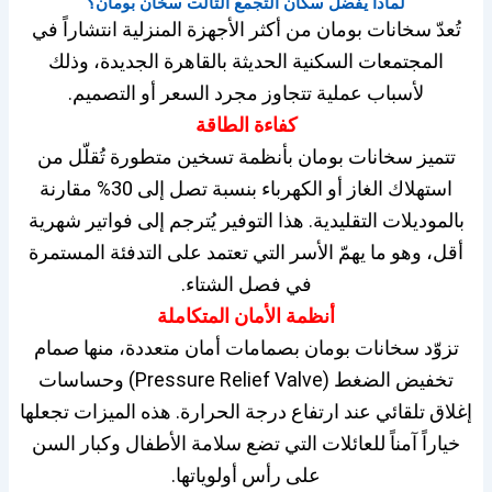
لماذا يُفضّل سكان التجمع التالت سخان بومان؟
تُعدّ سخانات بومان من أكثر الأجهزة المنزلية انتشاراً في
المجتمعات السكنية الحديثة بالقاهرة الجديدة، وذلك
لأسباب عملية تتجاوز مجرد السعر أو التصميم.
كفاءة الطاقة
تتميز سخانات بومان بأنظمة تسخين متطورة تُقلّل من
استهلاك الغاز أو الكهرباء بنسبة تصل إلى 30% مقارنة
بالموديلات التقليدية. هذا التوفير يُترجم إلى فواتير شهرية
أقل، وهو ما يهمّ الأسر التي تعتمد على التدفئة المستمرة
في فصل الشتاء.
أنظمة الأمان المتكاملة
تزوّد سخانات بومان بصمامات أمان متعددة، منها صمام
تخفيض الضغط (Pressure Relief Valve) وحساسات
إغلاق تلقائي عند ارتفاع درجة الحرارة. هذه الميزات تجعلها
خياراً آمناً للعائلات التي تضع سلامة الأطفال وكبار السن
على رأس أولوياتها.