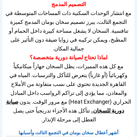
التصميم المدمج
مع انتشار الوحدات السكنية ذات المساحات المتوسطة في
التجمع التالت، يبرز تصميم سخان بومان المدمج كميزة
تنافسية. السخان لا يشغل مساحة كبيرة داخل الحمام أو
المطبخ، ويمكن تركيبه في زوايا ضيقة دون التأثير على
جمالية المكان.
لماذا تحتاج لصيانة دورية متخصصة؟
مع كل هذه المميزات، يظل السخان جهازاً ميكانيكياً
وكهربائياً (أو غازياً) يتعرض للتآكل والترسبات. المياه في
القاهرة الجديدة تحتوي على نسب متفاوتة من الأملاح
والمعادن، مما يؤدي إلى تراكم الرواسب داخل المبادل
الحراري (Heat Exchanger) مع مرور الوقت. بدون
صيانة
دورية للسخان
،
تتآكل هذه الأجزاء تدريجياً حتى يصل
العطل إلى مرحلة الإنذار.
أشهر أعطال سخان بومان في التجمع التالت وأسبابها