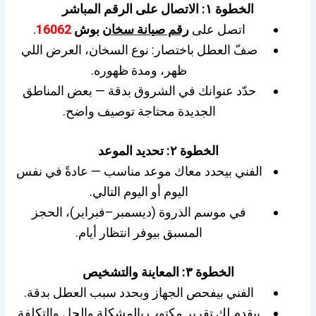
الخطوة ١: الاتصال على الرقم المباشر
اتصل على
رقم صيانة سخان
بوش
16062
.
صفّ العطل باختصار: نوع السخان، العرض اللي
ظهر، ومدة ظهوره.
حدّد عنوانك في الشروق بدقة — بعض المناطق
الجديدة محتاجة توصيف واضح.
الخطوة ٢: تحديد الموعد
الفني بيحدد معاك موعد مناسب — عادةً في نفس
اليوم أو اليوم التالي.
في موسم الذروة (ديسمبر–فبراير)، الحجز
المسبق بيوفر انتظار أيام.
الخطوة ٣: المعاينة والتشخيص
الفني بيفحص الجهاز وبحدد سبب العطل بدقة.
بيقدم لك تقرير مكتوب بالمشكلة والحل والتكلفة