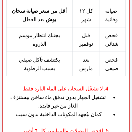
صيانة
كل ١٢
أقل من
سعر صيانة سخان
وقائية
شهر
بوش
بعد العطل
فحص
قبل
يجنبك انتظار موسم
شتائي
نوفمبر
الذروة
فحص
بعد
يكتشف تآكل صيفي
صيفي
مارس
بسبب الرطوبة
4. لا تشغّل السخان على الماء البارد فقط
تشغيل الجهاز بدون تدفق ماء ساخن بيستنزف
الغاز من غير فايدة.
كمان بيُجهد المكونات الداخلية بدون سبب.
5. افحص الوصلات والمواسير كل ٦ أشهر