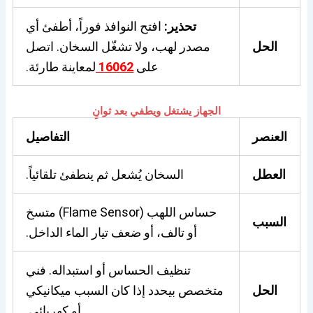
تحذير:
افتح النوافذ فوراً، أطفئ أي
الحل
مصدر لهب، ولا تشغّل السخان. اتصل
على
16062
لمعاينة طارئة.
الجهاز يشتغل ويطفي بعد ثوانٍ
العنصر
التفاصيل
العطل
السخان يُشعل ثم ينطفئ تلقائياً.
حساس اللهب (Flame Sensor) متسخ
السبب
أو تالف، أو ضعف تيار الماء الداخل.
تنظيف الحساس أو استبداله. فني
الحل
متخصص بيحدد إذا كان السبب ميكانيكي
أو كهربائي.