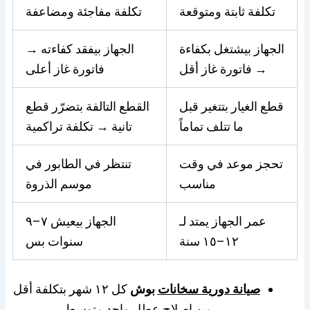
تكلفة ثابتة ومتوقعة
تكلفة مفاجئة ومضاعفة
الجهاز بيشتغل بكفاءة
الجهاز بيفقد كفاءته →
→ فاتورة غاز أقل
فاتورة غاز أعلى
قطع الغيار بتتغير قبل
القطع التالفة بتضرّر قطع
ما تتلف تماماً
تانية → تكلفة تراكمية
تحجز موعد في وقت
تنتظر في الطابور في
مناسب
موسم الذروة
عمر الجهاز يمتد لـ
الجهاز بيعيش ٧–٩
١٢–١٥ سنة
سنوات بس
صيانة دورية سخانات
بوش
كل ١٢ شهر بتكلفة أقل
من إصلاح عطل واحد متوسط.