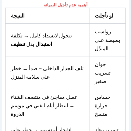
أهمية عدم تأجيل الصيانة
لو تأجلت
النتيجة
رواسب
تتحول لانسداد كامل → تكلفة
بسيطة على
استبدال
بدل
تنظيف
المبدّل
جوان
تلف الجدار الداخلي + صدأ → خطر
تسريب
على سلامة المنزل
صغير
حساس
عطل مفاجئ في منتصف الشتاء
حرارة
→ انتظار أيام للفني في موسم
متسخ
الذروة
تسريب غاز
انفجار أو تسمم → خطر على