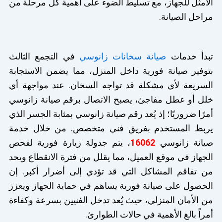
الأمثل للجهاز، مع تسليط الضوء على أهمية كل مرحلة من
مراحل الصيانة.
تبدأ خدمات
صيانة سخانات زانوسي
في التجمع الثالث
بتوفير صيانة فورية داخل المنزل، مما يضمن الاستجابة
السريعة لأي مشكلة قد تواجه السخان. عند مواجهة أي
خلل أو عطل مفاجئ، يصبح الاتصال برقم صيانة زانوسي
أمرًا ضروريًا؛ إذ يُعد رقم صيانة زانوسي بمثابة الجسر الذي
يربط المستخدم بفريق فني متخصص. من خلال خدمة
صيانة زانوسي
16062
، يتم جدولة زيارة فورية لفحص
الجهاز في موقع العميل، مما يقلل من فترة الانقطاع ويحد
من تفاقم المشاكل التي قد تؤدي إلى أضرار أكبر. إن
الحصول على صيانة فورية يساهم في حماية الجهاز ويعزز
من الأمان المنزلي، حيث يُعد تدخل الفنيين بسرعة وكفاءة
أمراً بالغ الأهمية في حالات الطوارئ.