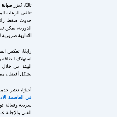
ثالثًا، تُعزز
صيانة 
تتلقى الرعاية ا
حدوث ضغط زائد د
الدورية، يمكن تقل
الادارية
ضرورية لض
رابعًا، تعكس الص
استهلاك الطاقة و
البيئة. من خلال
بشكل أفضل، مما ي
أخيرًا، تعتبر خدم
في العاصمة الادا
سريعة وفعالة. تو
الفني والإجابة ع