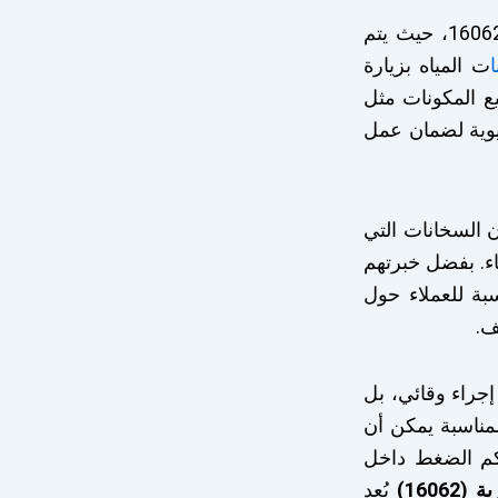
بالاتصال على الرقم 16062، حيث يتم
ت المياه بزيارة
يع المكونات مثل
حيوية لضمان عمل
ن السخانات التي
اء. بفضل خبرتهم
بة للعملاء حول
ف.
راء وقائي، بل
لمناسبة يمكن أن
كم الضغط داخل
160)
يُعد