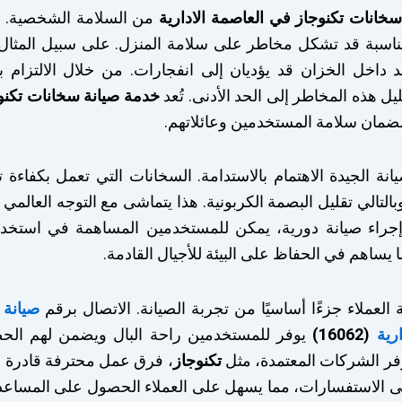
سخانات تكنوجاز في العاصمة الادارية
من السلامة الشخصية. ال
لمناسبة قد تشكل مخاطر على سلامة المنزل. على سبيل المثال،
اخل الخزان قد يؤديان إلى انفجارات. من خلال الالتزام بإ
يل هذه المخاطر إلى الحد الأدنى. تُعد
خدمة صيانة سخانات تكنو
مان سلامة المستخدمين وعائلاتهم.
يانة الجيدة الاهتمام بالاستدامة. السخانات التي تعمل بكفاءة
بالتالي تقليل البصمة الكربونية. هذا يتماشى مع التوجه العالمي
 إجراء صيانة دورية، يمكن للمستخدمين المساهمة في استخدا
ساهم في الحفاظ على البيئة للأجيال القادمة.
ة العملاء جزءًا أساسيًا من تجربة الصيانة. الاتصال برقم
صيانة 
رية
(16062)
يوفر للمستخدمين راحة البال ويضمن لهم ال
فر الشركات المعتمدة، مثل
تكنوجاز
، فرق عمل محترفة قادرة ع
لى الاستفسارات، مما يسهل على العملاء الحصول على المساعد