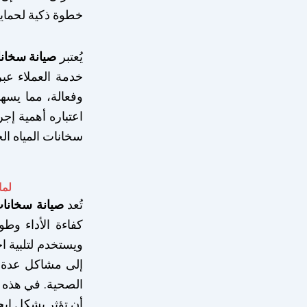
خطوة ذكية لحماي
يُعتبر
صيانة سخانا
وفعالة، مما يسه
اعتباره أهمية إج
سخانات المياه ال
لما
تُعد
صيانة سخانات
كفاءة الأداء وط
ويستخدم لتلبية اح
إلى مشاكل عدة، م
الصحية. في هذه ا
أن تؤثر بشكل إيج