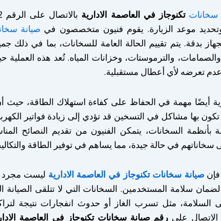
 سخانات
تكنوجاز في العاصمة الادارية
حديد موعد الزيارة. يقوم فنيون متخصصون في
صيانة سخانا
از بدقة. يتم تقييم الحالة العامة للسخانات، بما في ذلك جم
لصمامات، والترموستات، وخزانات المياه. تُعد هذه العملية 
عدم تعرضه لأي أعطال مستقبلية.
ورية أيضًا مهمة في الحفاظ على كفاءة استهلاك الطاقة، حيث أ
تكون بها مشاكل في التسخين قد تؤدي إلى زيادة فواتير الكهرب
ة بأنظمة السخانات، يتمكن الفنيون من تقديم النصائح المناس
 سخاناتهم في حالة جيدة، مما يساهم في توفير الطاقة والتكالي
فإن
صيانة سخانات تكنوجاز في العاصمة الادارية
ليست مجرد إج
 لضمان سلامة المستخدمين. السخانات التي لا تتلقى الصيانة ا
 السلامة، مثل تسرب الغاز أو حدوث انفجارات نتيجة لترا
ن الاتصال على
رقم صيانة سخانات تكنوجاز في العاصمة الادارية (62