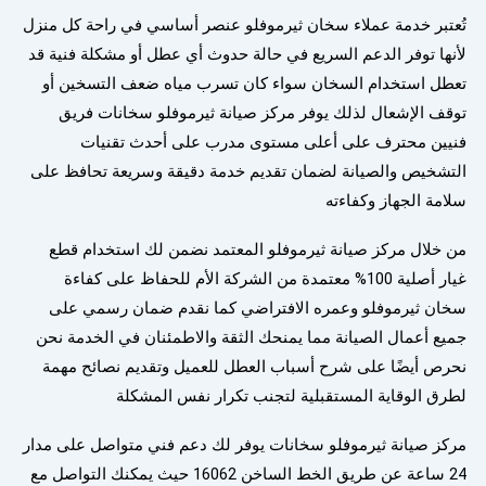
تُعتبر خدمة عملاء سخان ثيرموفلو عنصر أساسي في راحة كل منزل
لأنها توفر الدعم السريع في حالة حدوث أي عطل أو مشكلة فنية قد
تعطل استخدام السخان سواء كان تسرب مياه ضعف التسخين أو
توقف الإشعال لذلك يوفر مركز صيانة ثيرموفلو سخانات فريق
فنيين محترف على أعلى مستوى مدرب على أحدث تقنيات
التشخيص والصيانة لضمان تقديم خدمة دقيقة وسريعة تحافظ على
سلامة الجهاز وكفاءته
من خلال مركز صيانة ثيرموفلو المعتمد نضمن لك استخدام قطع
غيار أصلية 100% معتمدة من الشركة الأم للحفاظ على كفاءة
سخان ثيرموفلو وعمره الافتراضي كما نقدم ضمان رسمي على
جميع أعمال الصيانة مما يمنحك الثقة والاطمئنان في الخدمة نحن
نحرص أيضًا على شرح أسباب العطل للعميل وتقديم نصائح مهمة
لطرق الوقاية المستقبلية لتجنب تكرار نفس المشكلة
مركز صيانة ثيرموفلو سخانات يوفر لك دعم فني متواصل على مدار
24 ساعة عن طريق الخط الساخن 16062 حيث يمكنك التواصل مع