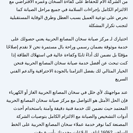
من الشركة الأم للحفاظ على كفاءة السخان وعمره الافتراضي مع
الالتزام الكامل بإجراءات السلامة في جميع مراحل الصيانة كما
نحرص على توعية العميل بسبب العطل وطرق الوقاية المستقبلية
لتجنب تكرار المشكلة
اختيارك لـ مركز صيانة سخان المصانع الحربية يعني حصولك على
خدمة موثوقة بضمان رسمي وراحة بال مستمرة نحن لا نقدم إصلاحًا
مؤقتًا بل نضمن لك أداءً ثابتًا وكفاءة عالية في استهلاك الطاقة إذا
كنت تبحث عن أفضل خدمة صيانة سخان المصانع الحربية فنحن
الخيار المثالي لك بفضل التزامنا بالجودة الاحترافية والدعم الفني
السريع
عند مواجهتك لأي خلل في سخان المصانع الحربية الغاز أو الكهرباء
فإن الحل الأمثل هو التواصل مع مركز صيانة سخان المصانع الحربية
المعتمد حيث نضمن لك خدمة فنية دقيقة وآمنة باستخدام أحدث
أدوات التشخيص والصيانة مع الالتزام الكامل بتوصيات الشركة
المصنعة كما نوفر خدمة عملاء سخان المصانع الحربية على الخط
الساخن 16062 لتلقي البلاغات وخدمتك بأسرع وقت