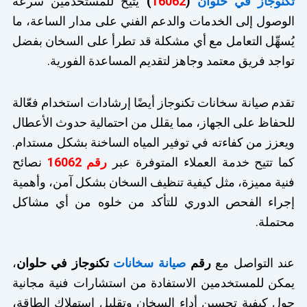
تكنوجاز في حلوان
(
16062
)
يتيح للمستخدمين سرعة
الوصول إلى الخدمات والدعم الفني على مدار الساعة، ما
يُسهِّل التعامل مع أي مشكلة قد تطرأ على السخان بفضل
تواجد فريق معتمد وجاهز لتقديم المساعدة الفورية.
تقدم صيانة سخانات تكنوجاز أيضًا إرشادات استخدام فعّالة
للحفاظ على الجهاز، مما يقلل من احتمالية حدوث الأعطال
ويعزز من كفاءته في توفير المياه الساخنة بشكل مستدام.
كما تتيح خدمة العملاء المتوفرة عبر
رقم 16062
نصائح
فنية مميزة، مثل كيفية تنظيف السخان بشكل آمن، وأهمية
إجراء الفحص الدوري للتأكد من خلوه من أي مشاكل
محتملة.
عند التواصل مع
رقم
صيانة سخانات
تكنوجاز في حلوان
،
يمكن للمستخدمين الاستفادة من استشارات فنية مجانية
حول كيفية تحسين أداء السخان وتقليل استهلاك الطاقة،