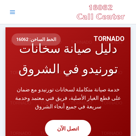
خطي
Main
لى
Menu
لمحتوى
TORNADO
الخط الساخن: 16062
دليل صيانة سخانات
تورنيدو في الشروق
خدمة صيانة متكاملة لسخانات تورنيدو مع ضمان
على قطع الغيار الأصلية، فريق فني معتمد وخدمة
سريعة في جميع أنحاء الشروق
اتصل الآن