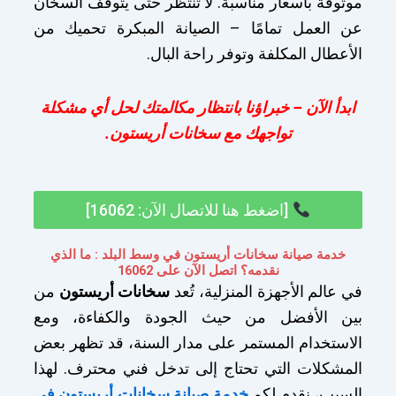
موثوقة بأسعار مناسبة. لا تنتظر حتى يتوقف السخان
عن العمل تمامًا – الصيانة المبكرة تحميك من
الأعطال المكلفة وتوفر راحة البال.
ابدأ الآن – خبراؤنا بانتظار مكالمتك لحل أي مشكلة
تواجهك مع سخانات أريستون.
[اضغط هنا للاتصال الآن: 16062]
خدمة صيانة سخانات أريستون في وسط البلد : ما الذي
نقدمه؟ اتصل الآن على 16062
في عالم الأجهزة المنزلية، تُعد
سخانات أريستون
من
بين الأفضل من حيث الجودة والكفاءة، ومع
الاستخدام المستمر على مدار السنة، قد تظهر بعض
المشكلات التي تحتاج إلى تدخل فني محترف. لهذا
السبب، نقدم لكم
خدمة صيانة سخانات أريستون في