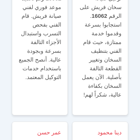
سخان فريش على
موعد فوري لفني
الرقم
16062
.
صيانة فريش. قام
استجابوا بسرعة
الفني بفحص
وقدموا خدمة
التسرب واستبدال
ممتازة، حيث قام
الأجزاء التالفة
الفني بتنظيف
بسرعة وبجودة
السخان وتغيير
عالية. أنصح الجميع
القطعة التالفة
باستخدام خدمات
بأصلية. الآن يعمل
التوكيل المعتمد.
السخان بكفاءة
عالية، شكراً لهم!
دينا محمود
عمر حسن