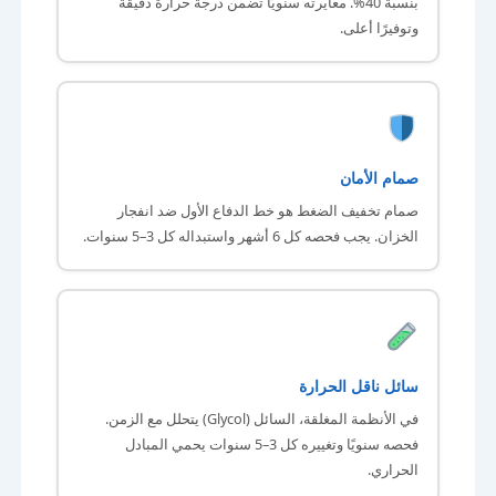
بنسبة 40%. معايرته سنويًا تضمن درجة حرارة دقيقة
وتوفيرًا أعلى.
صمام الأمان
صمام تخفيف الضغط هو خط الدفاع الأول ضد انفجار
الخزان. يجب فحصه كل 6 أشهر واستبداله كل 3–5 سنوات.
سائل ناقل الحرارة
في الأنظمة المغلقة، السائل (Glycol) يتحلل مع الزمن.
فحصه سنويًا وتغييره كل 3–5 سنوات يحمي المبادل
الحراري.