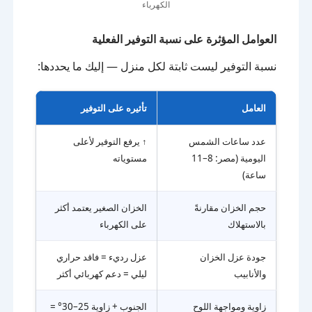
الكهرباء
العوامل المؤثرة على نسبة التوفير الفعلية
نسبة التوفير ليست ثابتة لكل منزل — إليك ما يحددها:
العامل
تأثيره على التوفير
عدد ساعات الشمس
↑ يرفع التوفير لأعلى
اليومية (مصر: 8–11
مستوياته
ساعة)
حجم الخزان مقارنةً
الخزان الصغير يعتمد أكثر
بالاستهلاك
على الكهرباء
جودة عزل الخزان
عزل رديء = فاقد حراري
والأنابيب
ليلي = دعم كهربائي أكثر
زاوية ومواجهة اللوح
الجنوب + زاوية 25–30° =