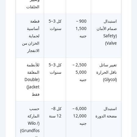
الحلقات
استبدال
900 –
كل 3–5
قطعة
صمام الأمان
1,500
سنوات
أساسية
(Safety
جنيه
لحماية
Valve)
الخزان من
الانفجار
تغيير سائل
2,500 –
كل 3–5
للأنظمة
ناقل الحرارة
5,000
سنوات
المغلقة
(Glycol)
جنيه
(Double
Jacket)
فقط
استبدال
6,000 –
كل 8–
حسب
مضخة الدورة
12,000
12 سنة
الماركة
جنيه
(Wilo /
Grundfos)