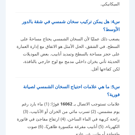
الميكانيكي.
س4: هل يمكن تركيب سخان شمسي في شقة بالدور
الأوسط؟
يصعب ذلك عمليًا لأن السخان الشمسي يحتاج مساحةً على
السطح. في الشقق، الحل الأمثل هو الاتفاق مع إدارة العمارة
على حجز مساحة بالسطح وتمديد أنابيب. بعض الموديلات
الحديثة تأتي بخزان داخلي مدمج مع لوح خارجي بالنافذة،
لكن كفاءتها أقل.
س5: ما هي علامات احتياج السخان الشمسي لصيانة
فورية؟
علامات تستوجب الاتصال بـ
16062
فورًا: (1) ماء بارد رغم
يوم مشمس، (2) تسرب مائي من الخزان أو الأنابيب، (3)
رائحة كريهة في الماء الساخن، (4) ارتفاع مفاجئ في فاتورة
الكهرباء، (5) أنابيب مفرغة مكسورة ظاهريًا، (6) صوت
طقطقة أو طنين غير عادي.