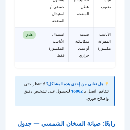
ضعيف
عطل
حمضي أو
المضخة
استبدال
المضخة
الأنابيب
صدمة
استبدال
عادي
المفرغة
ميكانيكية
الأنابيب
مكسورة
أو تمدد
المكسورة
حراري
فقط
هل تعاني من إحدى هذه المشاكل؟
لا تنتظر حتى
تتفاقم. اتصل بـ
16062
للحصول على تشخيص دقيق
وإصلاح فوري.
رابعًا: صيانة السخان الشمسي — جدول