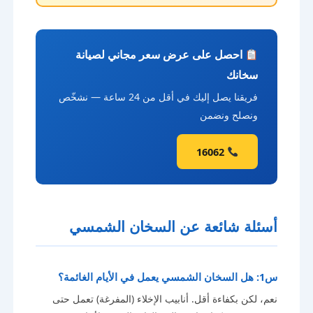
احصل على عرض سعر مجاني لصيانة
سخانك
فريقنا يصل إليك في أقل من 24 ساعة — نشخّص
ونصلح ونضمن
16062
أسئلة شائعة عن السخان الشمسي
س1: هل السخان الشمسي يعمل في الأيام الغائمة؟
نعم، لكن بكفاءة أقل. أنابيب الإخلاء (المفرغة) تعمل حتى