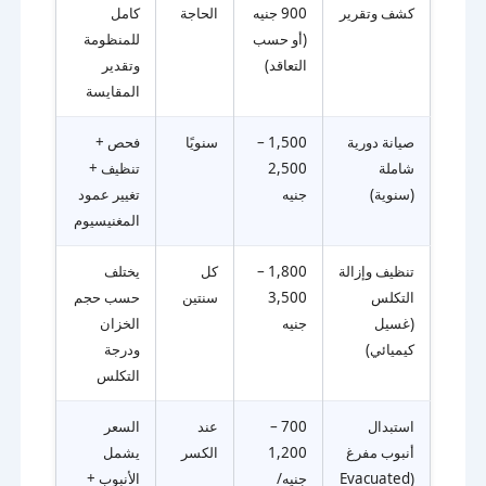
كشف وتقرير
900 جنيه
الحاجة
كامل
(أو حسب
للمنظومة
التعاقد)
وتقدير
المقايسة
صيانة دورية
1,500 –
سنويًا
فحص +
شاملة
2,500
تنظيف +
(سنوية)
جنيه
تغيير عمود
المغنيسيوم
تنظيف وإزالة
1,800 –
كل
يختلف
التكلس
3,500
سنتين
حسب حجم
(غسيل
جنيه
الخزان
كيميائي)
ودرجة
التكلس
استبدال
700 –
عند
السعر
أنبوب مفرغ
1,200
الكسر
يشمل
(Evacuated
جنيه/
الأنبوب +