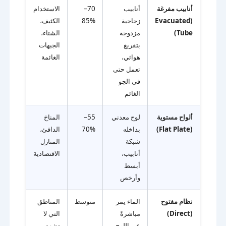
أنابيب مفرغة
أنابيب
70–
الاستخدام
(Evacuated
زجاجية
85%
الكثيف،
Tube)
مزدوجة
الشتاء،
بتفريغ
الجبهات
هوائي،
الغائمة
تعمل حتى
في الجو
الغائم
ألواح مستوية
لوح معدني
55–
المناخ
(Flat Plate)
بداخله
70%
الدافئ،
شبكة
المنازل
أنابيب،
الاقتصادية
أبسط
وأرخص
نظام مفتوح
الماء يمر
متوسط
المناطق
(Direct)
مباشرةً
التي لا
عبر اللوح
تشهد