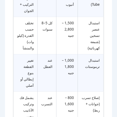
Tube)
أنبوب
التركيب +
الجوان
استبدال
1,500 –
كل 5–8
تختلف
عنصر
2,800
سنوات
حسب
تسخين
جنيه
القدرة (كيلو
(شمعة
وات)
كهربائية)
والمنشأ
استبدال
1,000 –
عند
تغيير
ترموستات
1,800
العطل
القطعة
جنيه
بنوع
إيطالي أو
أصلي
إصلاح تسرب
800 –
عند
يشمل فك
(جوانات +
1,600
التسرب
وتركيب
ربط)
جنيه
الأنابيب
وتغيير