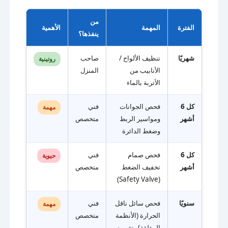
من
الفترة
المهمة
الأهمية
ينفذها؟
شهريًا
تنظيف الألواح /
صاحب
روتينية
الأنابيب من
المنزل
الأتربة بالماء
كل 6
فحص الجوانات
فني
مهمة
أشهر
ومواسير الربط
متخصص
وضغط الدائرة
كل 6
فحص صمام
فني
حيوية
أشهر
تخفيف الضغط
متخصص
(Safety Valve)
سنويًا
فحص سائل ناقل
فني
مهمة
الحرارة (الأنظمة
متخصص
المغلقة) وتغييره