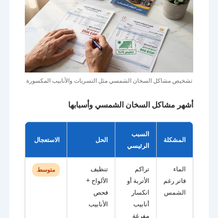
تشخيص مشاكل السخان الشمسي مثل التسربات والأنابيب المكسورة
أشهر مشاكل السخان الشمسي وأسبابها
السبب
المشكلة
الحل
الاستعجال
الرئيسي
الماء
تراكم
تنظيف
متوسط
فاتر رغم
الأتربة أو
الألواح +
الشمس
انكسار
فحص
أنابيب
الأنابيب
مفرغة