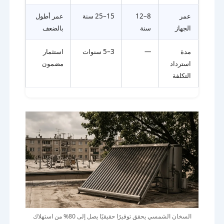
عمر
8–12
15–25 سنة
عمر أطول
الجهاز
سنة
بالضعف
مدة
—
3–5 سنوات
استثمار
استرداد
مضمون
التكلفة
السخان الشمسي يحقق توفيرًا حقيقيًا يصل إلى 80% من استهلاك