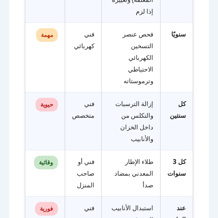
إذا لزم
سنويًا
فحص عنصر
فني
مهمة
التسخين
كهربائي
الكهربائي
الاحتياطي
وترموستاته
كل
إزالة الترسبات
فني
حيوية
سنتين
والتكلس من
متخصص
داخل الخزان
والأنابيب
كل 3
طلاء الإطار
فني أو
وقائية
سنوات
المعدني بمضاد
صاحب
صدأ
المنزل
عند
استبدال الأنابيب
فني
فورية