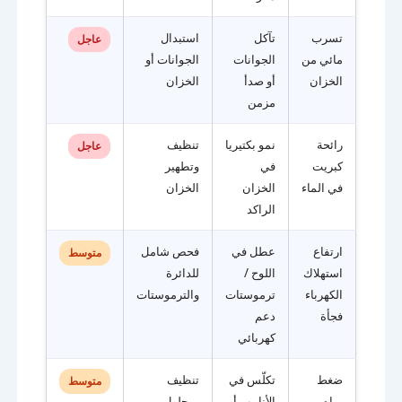
تسرب
تآكل
استبدال
عاجل
مائي من
الجوانات
الجوانات أو
الخزان
أو صدأ
الخزان
مزمن
رائحة
نمو بكتيريا
تنظيف
عاجل
كبريت
في
وتطهير
في الماء
الخزان
الخزان
الراكد
ارتفاع
عطل في
فحص شامل
متوسط
استهلاك
اللوح /
للدائرة
الكهرباء
ترموستات
والترموستات
فجأة
دعم
كهربائي
ضغط
تكلّس في
تنظيف
متوسط
مياه
الأنابيب أو
بمحلول