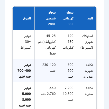
سخان
سخان
البند
كهربائي
شمسي
الفرق
200L
80L
استهلاك
120–
25–45
توفير
شهري
180
كيلوواط (دعم
~130
(كيلوواط)
كيلوواط
كهربائي
كيلوواط
فقط)
تكلفة
600–
120–230
توفير
شهرية
900
جنيه
400–700
تقديرية
جنيه
جنيه/شهر
تكلفة
7,200–
1,440–
توفير
سنوية
10,800
2,760 جنيه
5,000–
جنيه
8,000
جنيه/سنة