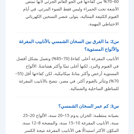
60–70% من كفاءتها في الجو الغائم الجزئي لأنها تمتص
الأشعة تحت الحمراء وليس فقط الضوء المرئي. في أيام
الغيوم الكثيفة المتتالية، يتولى عنصر التسخين الكهربائي
الاحتياطي المهمة.
س2: ما الفرق بين السخان الشمسي بالأنابيب المفرغة
والألواح المستوية؟
الأنابيب المفرغة أعلى كفاءةً (70–85%) وتعمل بشكل أفضل
في الغيوم والبرد، لكنها أغلى ثمنًا وأكثر هشاشةً. الألواح
المستوية أرخص وأكثر متانةً ميكانيكية، لكن كفاءتها أقل (55–
70%) وتتأثر بالغيوم أكثر. في مصر، ننصح بالأنابيب المفرغة
للمناطق الساحلية والشمالية.
س3: كم عمر السخان الشمسي؟
بصيانة منتظمة: الخزان يدوم 15–20 سنة، الألواح 20–25
سنة، الأنابيب المفرغة 10–15 سنة، والمضخة 8–12 سنة.
المكوّن الأكثر استبدالًا هي الأنابيب المفرغة نتيجة الكسر